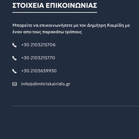
ΣΤΟΙΧΕΙΑ ΕΠΙΚΟΙΝΩΝΙΑΣ
Μπορείτε να επικοινωνήσετε με τον Δημήτρη Καιρίδη με
έναν απο τους παρακάτω τρόπους
+30 2103215706
+30 2103215770
+30 2103639930
info@dimitriskairidis.gr