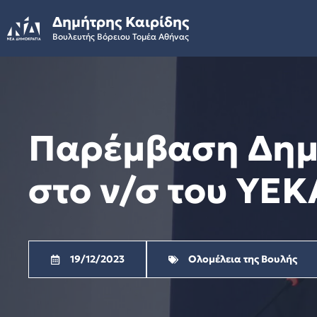
Skip
Δημήτρης Καιρίδης
to
Βουλευτής Βόρειου Τομέα Αθήνας
content
Παρέμβαση Δημή
στο ν/σ του ΥΕΚΑ
19/12/2023
Ολομέλεια της Βουλής