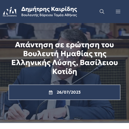
Skip
Δημήτρης Καιρίδης
to
Me
Βουλευτής Βόρειου Τομέα Αθήνας
content
Απάντηση σε ερώτηση του
Βουλευτή Ημαθίας της
Ελληνικής Λύσης, Βασίλειου
Κοτίδη
26/07/2023