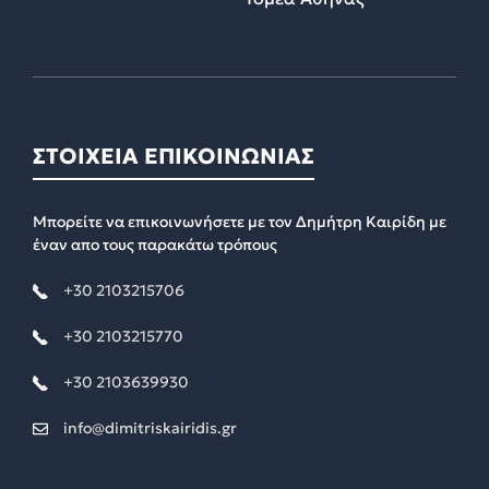
ΣΤΟΙΧΕΙΑ ΕΠΙΚΟΙΝΩΝΙΑΣ
Μπορείτε να επικοινωνήσετε με τον Δημήτρη Καιρίδη με
έναν απο τους παρακάτω τρόπους
+30 2103215706
+30 2103215770
+30 2103639930
info@dimitriskairidis.gr