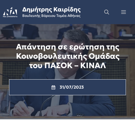
Skip
Δημήτρης Καιρίδης
to
Me
Βουλευτής Βόρειου Τομέα Αθήνας
content
Απάντηση σε ερώτηση της
Κοινοβουλευτικής Ομάδας
του ΠΑΣΟΚ – ΚΙΝΑΛ
31/07/2023