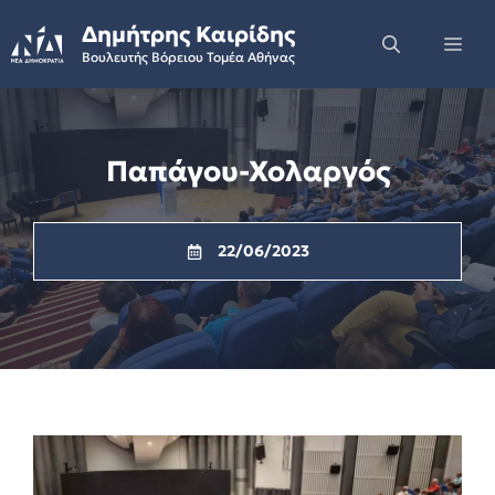
Skip
Δημήτρης Καιρίδης
to
Me
Βουλευτής Βόρειου Τομέα Αθήνας
content
Παπάγου-Χολαργός
22/06/2023