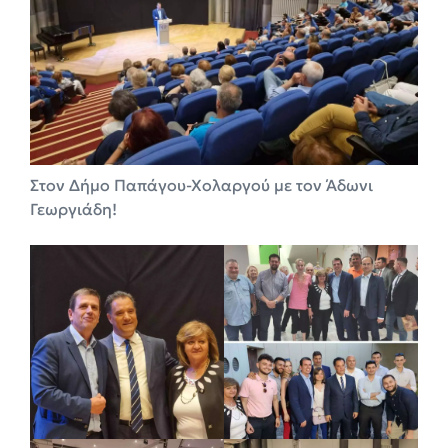
Στον Δήμο Παπάγου-Χολαργού με τον Άδωνι
Γεωργιάδη!