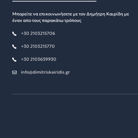
Μπορείτε να επικοινωνήσετε με τον Δημήτρη Καιρίδη με
έναν απο τους παρακάτω τρόπους
+30 2103215706
+30 2103215770
+30 2103639930
info@dimitriskairidis.gr