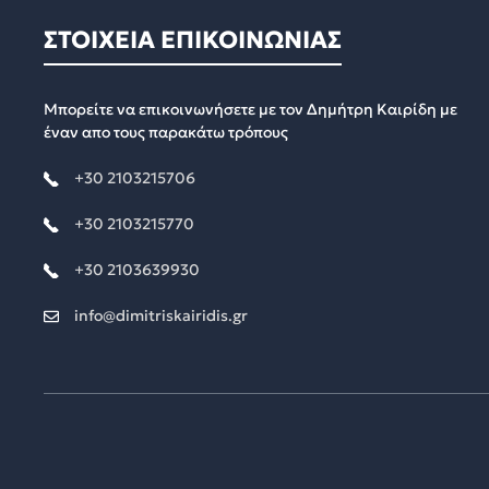
ΣΤΟΙΧΕΙΑ ΕΠΙΚΟΙΝΩΝΙΑΣ
Μπορείτε να επικοινωνήσετε με τον Δημήτρη Καιρίδη με
έναν απο τους παρακάτω τρόπους
+30 2103215706
+30 2103215770
+30 2103639930
info@dimitriskairidis.gr