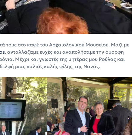
τά τους στο καφέ του Αρχαιολογικού Μουσείου. Μαζί με
los
, ανταλλάξαμε ευχές και αναπολήσαμε την όμορφη
όνια. Μέχρι και γνωστές της μητέρας μου Ρούλας και
δελφή μιας παλιάς καλής φίλης, της Νανάς.