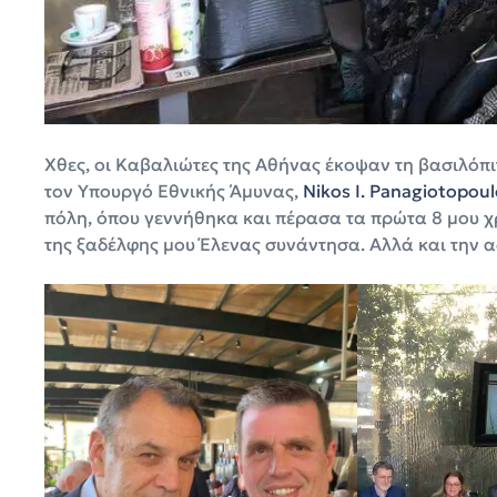
Χθες, οι Καβαλιώτες της Αθήνας έκοψαν τη βασιλόπι
τον Υπουργό Εθνικής Άμυνας,
Nikos I. Panagiotopou
πόλη, όπου γεννήθηκα και πέρασα τα πρώτα 8 μου χρ
της ξαδέλφης μου Έλενας συνάντησα. Αλλά και την α