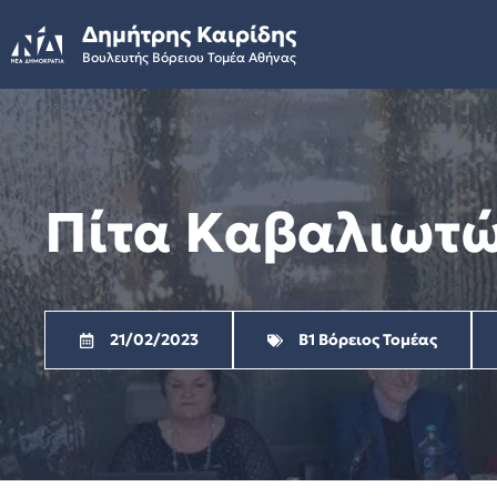
Skip
Δημήτρης Καιρίδης
to
Βουλευτής Βόρειου Τομέα Αθήνας
content
Πίτα Καβαλιωτ
21/02/2023
Β1 Βόρειος Τομέας