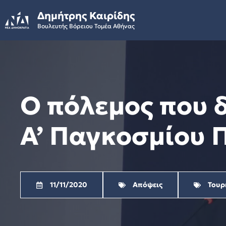
Skip
Δημήτρης Καιρίδης
to
Βουλευτής Βόρειου Τομέα Αθήνας
content
Ο πόλεμος που 
Α’ Παγκοσμίου Π
11/11/2020
Απόψεις
Τουρ