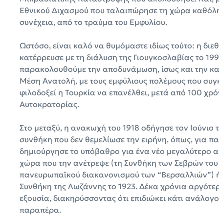
Εθνικού Διχασμού που ταλαιπώρησε τη χώρα καθόλη 
συνέχεια, από το τραύμα του Εμφυλίου.
Ωστόσο, είναι καλό να θυμόμαστε ιδίως τούτο: η δι
κατέρρευσε με τη διάλυση της Γιουγκοσλαβίας το 19
παρακολουθούμε την αποδυνάμωση, ίσως και την κα
Μέση Ανατολή, με τους εμφύλιους πολέμους που συγ
φιλοδοξεί η Τουρκία να επανέλθει, μετά από 100 χρ
Αυτοκρατορίας.
Στο μεταξύ, η ανακωχή του 1918 οδήγησε τον Ιούνιο
συνθήκη που δεν θεμελίωσε την ειρήνη, όπως, για πα
δημιούργησε το υπόβαθρο για ένα νέο μεγαλύτερο α
χώρα που την ανέτρεψε (τη Συνθήκη των Σεβρών το
πανευρωπαϊκού διακανονισμού των “Βερσαλλιών”) ήτ
Συνθήκη της Λωζάννης το 1923. Δέκα χρόνια αργότερ
εξουσία, διακηρύσσοντας ότι επιδιώκει κάτι ανάλογ
παραπέρα.