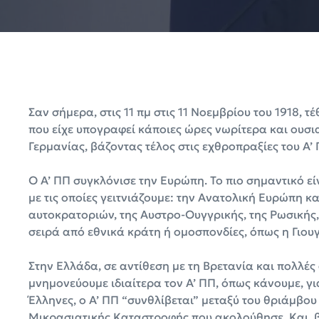
Σαν σήμερα, στις 11 πμ στις 11 Νοεμβρίου του 1918,
που είχε υπογραφεί κάποιες ώρες νωρίτερα και ουσ
Γερμανίας, βάζοντας τέλος στις εχθροπραξίες του Α’ 
Ο Α’ ΠΠ συγκλόνισε την Ευρώπη. Το πιο σημαντικό εί
με τις οποίες γειτνιάζουμε: την Ανατολική Ευρώπη κ
αυτοκρατοριών, της Αυστρο-Ουγγρικής, της Ρωσικής,
σειρά από εθνικά κράτη ή ομοσπονδίες, όπως η Γιου
Στην Ελλάδα, σε αντίθεση με τη Βρετανία και πολλές
μνημονεύουμε ιδιαίτερα τον Α’ ΠΠ, όπως κάνουμε, για
Έλληνες, ο Α’ ΠΠ “συνθλίβεται” μεταξύ του θριάμβ
Μικρασιατικής Καταστροφής που ακολούθησε. Και, βέ