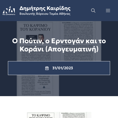
Skip
Δημήτρης Καιρίδης
to
Me
Βουλευτής Βόρειου Τομέα Αθήνας
content
Ο Πούτιν, ο Ερντογάν και το
Κοράνι (Απογευματινή)
31/01/2023