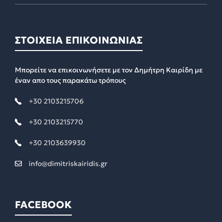
ΣΤΟΙΧΕΙΑ ΕΠΙΚΟΙΝΩΝΙΑΣ
Μπορείτε να επικοινωνήσετε με τον Δημήτρη Καιρίδη με
έναν απο τους παρακάτω τρόπους
+30 2103215706
+30 2103215770
+30 2103639930
info@dimitriskairidis.gr
FACEBOOK