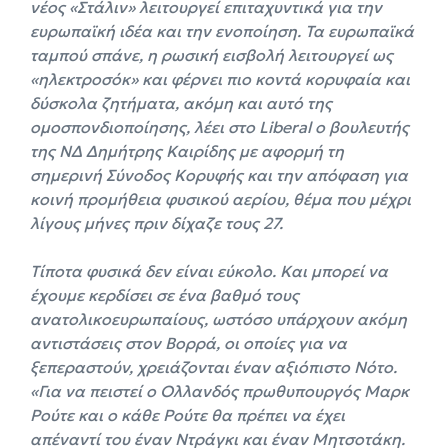
νέος «Στάλιν» λειτουργεί επιταχυντικά για την
ευρωπαϊκή ιδέα και την ενοποίηση. Τα ευρωπαϊκά
ταμπού σπάνε, η ρωσική εισβολή λειτουργεί ως
«ηλεκτροσόκ» και φέρνει πιο κοντά κορυφαία και
δύσκολα ζητήματα, ακόμη και αυτό της
ομοσπονδιοποίησης, λέει στο Liberal o βουλευτής
της ΝΔ Δημήτρης Καιρίδης με αφορμή τη
σημερινή Σύνοδος Κορυφής και την απόφαση για
κοινή προμήθεια φυσικού αερίου, θέμα που μέχρι
λίγους μήνες πριν δίχαζε τους 27.
Τίποτα φυσικά δεν είναι εύκολο. Και μπορεί να
έχουμε κερδίσει σε ένα βαθμό τους
ανατολικοευρωπαίους, ωστόσο υπάρχουν ακόμη
αντιστάσεις στον Βορρά, οι οποίες για να
ξεπεραστούν, χρειάζονται έναν αξιόπιστο Νότο.
«Για να πειστεί ο Ολλανδός πρωθυπουργός Μαρκ
Ρούτε και ο κάθε Ρούτε θα πρέπει να έχει
απέναντί του έναν Ντράγκι και έναν Μητσοτάκη.