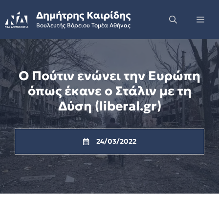
Skip
Δημήτρης Καιρίδης
to
Me
Βουλευτής Βόρειου Τομέα Αθήνας
content
Ο Πούτιν ενώνει την Ευρώπη
όπως έκανε ο Στάλιν με τη
Δύση (liberal.gr)
24/03/2022