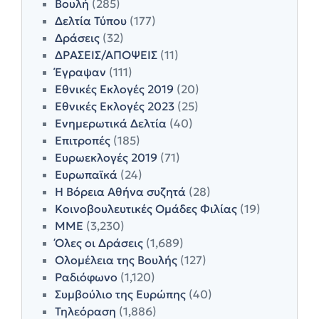
Βουλή
(285)
Δελτία Τύπου
(177)
Δράσεις
(32)
ΔΡΑΣΕΙΣ/ΑΠΟΨΕΙΣ
(11)
Έγραψαν
(111)
Εθνικές Εκλογές 2019
(20)
Εθνικές Εκλογές 2023
(25)
Ενημερωτικά Δελτία
(40)
Επιτροπές
(185)
Ευρωεκλογές 2019
(71)
Ευρωπαϊκά
(24)
Η Βόρεια Αθήνα συζητά
(28)
Κοινοβουλευτικές Ομάδες Φιλίας
(19)
ΜΜΕ
(3,230)
Όλες οι Δράσεις
(1,689)
Ολομέλεια της Βουλής
(127)
Ραδιόφωνο
(1,120)
Συμβούλιο της Ευρώπης
(40)
Τηλεόραση
(1,886)