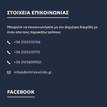
ΣΤΟΙΧΕΙΑ ΕΠΙΚΟΙΝΩΝΙΑΣ
Μπορείτε να επικοινωνήσετε με τον Δημήτρη Καιρίδη με
έναν απο τους παρακάτω τρόπους
+30 2103215706
+30 2103215770
+30 2103639930
info@dimitriskairidis.gr
FACEBOOK