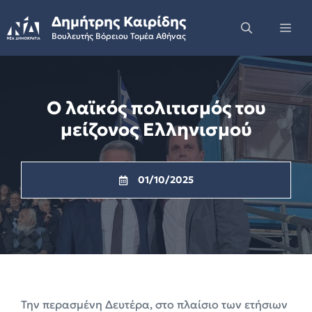
Skip
Δημήτρης Καιρίδης
to
Me
Βουλευτής Βόρειου Τομέα Αθήνας
content
Ο λαϊκός πολιτισμός του
μείζονος Ελληνισμού
01/10/2025
Την περασμένη Δευτέρα, στο πλαίσιο των ετήσιων