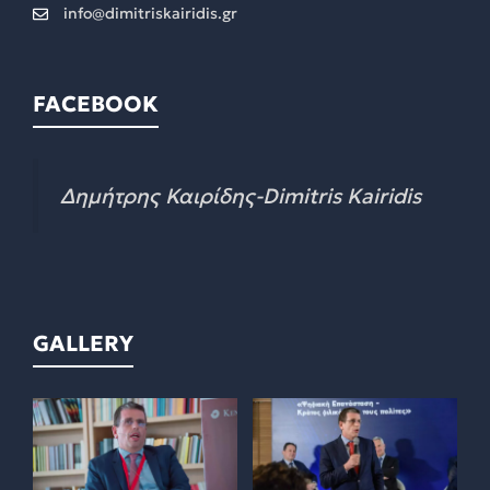
info@dimitriskairidis.gr
FACEBOOK
Δημήτρης Καιρίδης-Dimitris Kairidis
GALLERY