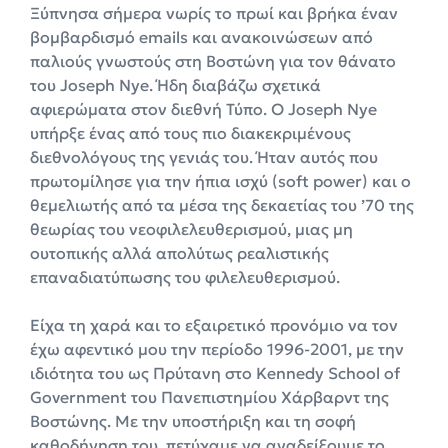
Ξύπνησα σήμερα νωρίς το πρωί και βρήκα έναν
βομβαρδισμό emails και ανακοινώσεων από
παλιούς γνωστούς στη Βοστώνη για τον θάνατο
του Joseph Nye. Ήδη διαβάζω σχετικά
αφιερώματα στον διεθνή Τύπο. Ο Joseph Nye
υπήρξε ένας από τους πιο διακεκριμένους
διεθνολόγους της γενιάς του. Ήταν αυτός που
πρωτομίλησε για την ήπια ισχύ (soft power) και ο
θεμελιωτής από τα μέσα της δεκαετίας του ’70 της
θεωρίας του νεοφιλελευθερισμού, μιας μη
ουτοπικής αλλά απολύτως ρεαλιστικής
επαναδιατύπωσης του φιλελευθερισμού.
Είχα τη χαρά και το εξαιρετικό προνόμιο να τον
έχω αφεντικό μου την περίοδο 1996-2001, με την
ιδιότητα του ως Πρύτανη στο Kennedy School of
Government του Πανεπιστημίου Χάρβαρντ της
Βοστώνης. Με την υποστήριξη και τη σοφή
καθοδήγηση του, πετύχαμε να αναδείξουμε το