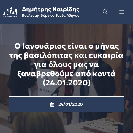
Skip
Δημήτρης Καιρίδης
to
Me
Βουλευτής Βόρειου Τομέα Αθήνας
content
Ο Ιανουάριος είναι ο μήνας
της βασιλόπιτας και ευκαιρία
για όλους μας να
ξαναβρεθούμε από κοντά
(24.01.2020)
24/01/2020