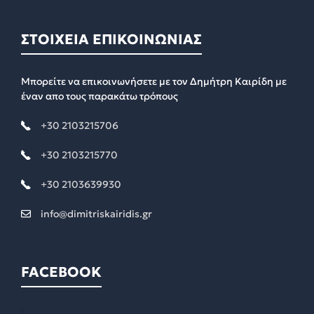
ΣΤΟΙΧΕΙΑ ΕΠΙΚΟΙΝΩΝΙΑΣ
Μπορείτε να επικοινωνήσετε με τον Δημήτρη Καιρίδη με
έναν απο τους παρακάτω τρόπους
+30 2103215706
+30 2103215770
+30 2103639930
info@dimitriskairidis.gr
FACEBOOK