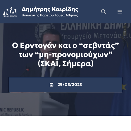
Skip
Δημήτρης Καιρίδης
to
Me
Βουλευτής Βόρειου Τομέα Αθήνας
content
Ο Ερντογάν και ο “σεβντάς”
των “μη-προνομιούχων”
(ΣΚΑΪ, Σήμερα)
29/05/2023