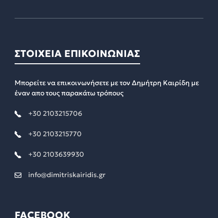
ΣΤΟΙΧΕΙΑ ΕΠΙΚΟΙΝΩΝΙΑΣ
Μπορείτε να επικοινωνήσετε με τον Δημήτρη Καιρίδη με
έναν απο τους παρακάτω τρόπους
+30 2103215706
+30 2103215770
+30 2103639930
info@dimitriskairidis.gr
FACEBOOK