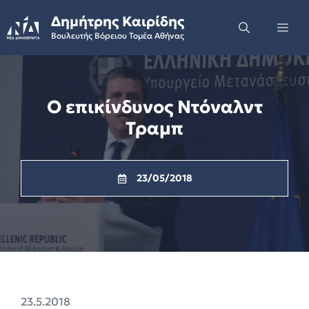
Skip
Δημήτρης Καιρίδης
to
Me
Βουλευτής Βόρειου Τομέα Αθήνας
content
Ο επικίνδυνος Ντόναλντ
Τραμπ
23/05/2018
23.5.2018