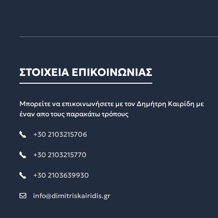
ΣΤΟΙΧΕΙΑ ΕΠΙΚΟΙΝΩΝΙΑΣ
Μπορείτε να επικοινωνήσετε με τον Δημήτρη Καιρίδη με
έναν απο τους παρακάτω τρόπους
+30 2103215706
+30 2103215770
+30 2103639930
info@dimitriskairidis.gr