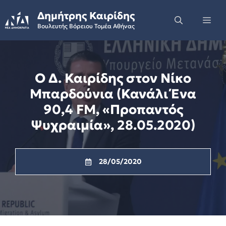
Skip
Δημήτρης Καιρίδης
to
Me
Βουλευτής Βόρειου Τομέα Αθήνας
content
Ο Δ. Καιρίδης στον Νίκο
Μπαρδούνια (Κανάλι Ένα
90,4 FM, «Προπαντός
Ψυχραιμία», 28.05.2020)
28/05/2020