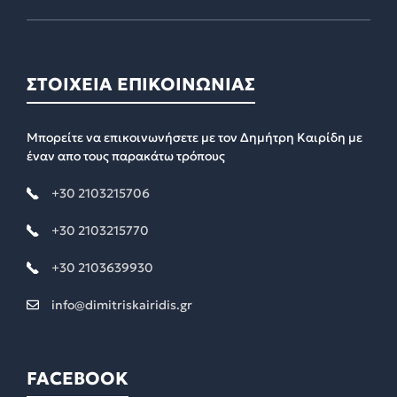
ΣΤΟΙΧΕΙΑ ΕΠΙΚΟΙΝΩΝΙΑΣ
Μπορείτε να επικοινωνήσετε με τον Δημήτρη Καιρίδη με
έναν απο τους παρακάτω τρόπους
+30 2103215706
+30 2103215770
+30 2103639930
info@dimitriskairidis.gr
FACEBOOK