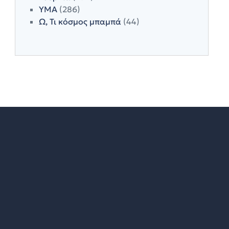
ΥΜΑ
(286)
Ω, Τι κόσμος μπαμπά
(44)