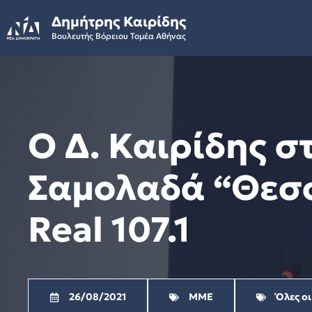
Skip
Δημήτρης Καιρίδης
to
Βουλευτής Βόρειου Τομέα Αθήνας
content
Ο Δ. Καιρίδης σ
Σαμολαδά “Θεσσ
Real 107.1
26/08/2021
ΜΜΕ
Όλες οι