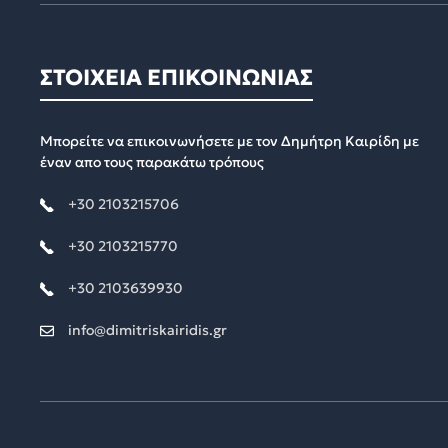
ΣΤΟΙΧΕΙΑ ΕΠΙΚΟΙΝΩΝΙΑΣ
Μπορείτε να επικοινωνήσετε με τον Δημήτρη Καιρίδη με
έναν απο τους παρακάτω τρόπους
+30 2103215706
+30 2103215770
+30 2103639930
info@dimitriskairidis.gr