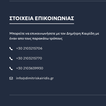
ΣΤΟΙΧΕΙΑ ΕΠΙΚΟΙΝΩΝΙΑΣ
Μπορείτε να επικοινωνήσετε με τον Δημήτρη Καιρίδη με
έναν απο τους παρακάτω τρόπους
+30 2103215706
+30 2103215770
+30 2103639930
info@dimitriskairidis.gr