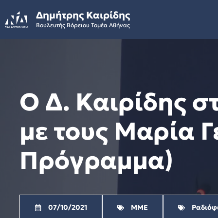
Skip
Δημήτρης Καιρίδης
to
Βουλευτής Βόρειου Τομέα Αθήνας
content
Ο Δ. Καιρίδης 
με τους Μαρία Γ
Πρόγραμμα)
07/10/2021
ΜΜΕ
Ραδιόφ