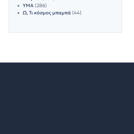
ΥΜΑ
(286)
Ω, Τι κόσμος μπαμπά
(44)