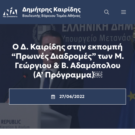
Skip
Δημήτρης Καιρίδης
to
Me
Βουλευτής Βόρειου Τομέα Αθήνας
content
Ο Δ. Καιρίδης στην εκπομπή
“Πρωινές Διαδρομές” των Μ.
Γεώργιου & Β. Αδαμόπολου
(Α’ Πρόγραμμα)￼
27/06/2022