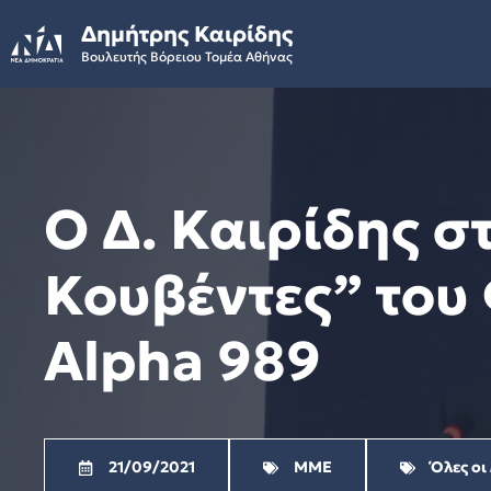
Skip
Δημήτρης Καιρίδης
to
Βουλευτής Βόρειου Τομέα Αθήνας
content
Ο Δ. Καιρίδης 
Κουβέντες” του
Alpha 989
21/09/2021
ΜΜΕ
Όλες οι