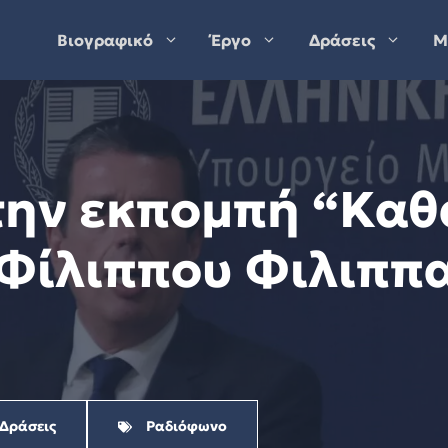
Βιογραφικό
Έργο
Δράσεις
Μ
στην εκπομπή “Κα
 Φίλιππου Φιλιππ
 Δράσεις
Ραδιόφωνο