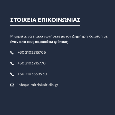
ΣΤΟΙΧΕΙΑ ΕΠΙΚΟΙΝΩΝΙΑΣ
Μπορείτε να επικοινωνήσετε με τον Δημήτρη Καιρίδη με
έναν απο τους παρακάτω τρόπους
+30 2103215706
+30 2103215770
+30 2103639930
info@dimitriskairidis.gr