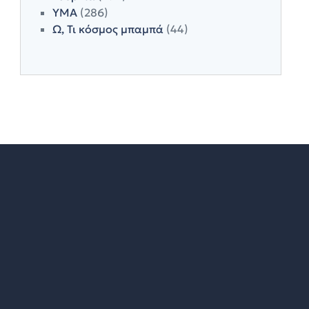
ΥΜΑ
(286)
Ω, Τι κόσμος μπαμπά
(44)