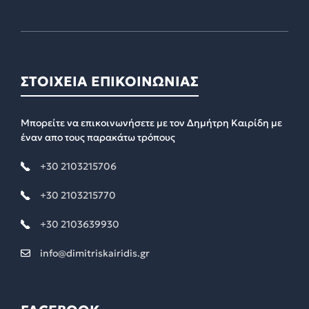
ΣΤΟΙΧΕΙΑ ΕΠΙΚΟΙΝΩΝΙΑΣ
Μπορείτε να επικοινωνήσετε με τον Δημήτρη Καιρίδη με
έναν απο τους παρακάτω τρόπους
+30 2103215706
+30 2103215770
+30 2103639930
info@dimitriskairidis.gr