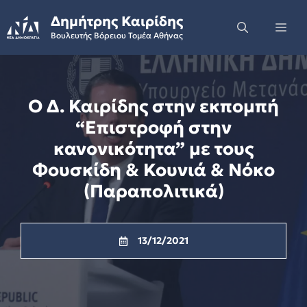
Skip
Δημήτρης Καιρίδης
to
Me
Βουλευτής Βόρειου Τομέα Αθήνας
content
Ο Δ. Καιρίδης στην εκπομπή
“Επιστροφή στην
κανονικότητα” με τους
Φουσκίδη & Κουνιά & Νόκο
(Παραπολιτικά)
13/12/2021