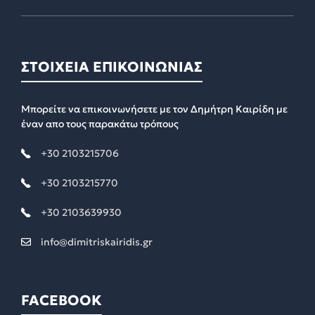
ΣΤΟΙΧΕΙΑ ΕΠΙΚΟΙΝΩΝΙΑΣ
Μπορείτε να επικοινωνήσετε με τον Δημήτρη Καιρίδη με
έναν απο τους παρακάτω τρόπους
+30 2103215706
+30 2103215770
+30 2103639930
info@dimitriskairidis.gr
FACEBOOK