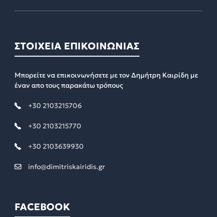
ΣΤΟΙΧΕΙΑ ΕΠΙΚΟΙΝΩΝΙΑΣ
Μπορείτε να επικοινωνήσετε με τον Δημήτρη Καιρίδη με
έναν απο τους παρακάτω τρόπους
+30 2103215706
+30 2103215770
+30 2103639930
info@dimitriskairidis.gr
FACEBOOK