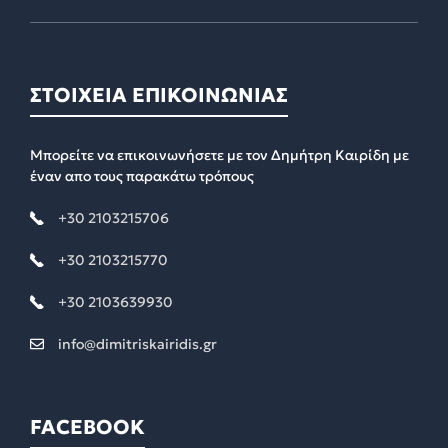
ΣΤΟΙΧΕΙΑ ΕΠΙΚΟΙΝΩΝΙΑΣ
Μπορείτε να επικοινωνήσετε με τον Δημήτρη Καιρίδη με
έναν απο τους παρακάτω τρόπους
+30 2103215706
+30 2103215770
+30 2103639930
info@dimitriskairidis.gr
FACEBOOK