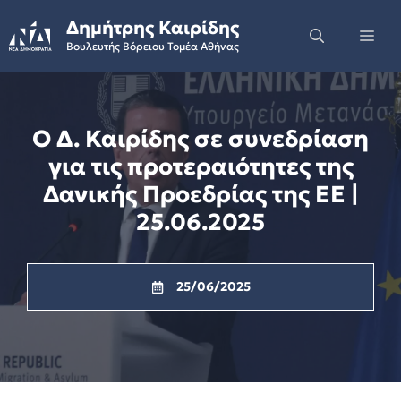
Skip
Δημήτρης Καιρίδης
to
Me
Βουλευτής Βόρειου Τομέα Αθήνας
content
Ο Δ. Καιρίδης σε συνεδρίαση
για τις προτεραιότητες της
Δανικής Προεδρίας της ΕΕ |
25.06.2025
25/06/2025