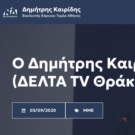
Skip
Δημήτρης Καιρίδης
to
Βουλευτής Βόρειου Τομέα Αθήνας
content
Ο Δημήτρης Και
(ΔΕΛΤΑ TV Θράκη
03/09/2020
ΜΜΕ