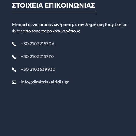
ΣΤΟΙΧΕΙΑ ΕΠΙΚΟΙΝΩΝΙΑΣ
Μπορείτε να επικοινωνήσετε με τον Δημήτρη Καιρίδη με
έναν απο τους παρακάτω τρόπους
+30 2103215706
+30 2103215770
+30 2103639930
info@dimitriskairidis.gr