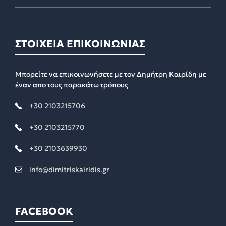
ΣΤΟΙΧΕΙΑ ΕΠΙΚΟΙΝΩΝΙΑΣ
Μπορείτε να επικοινωνήσετε με τον Δημήτρη Καιρίδη με
έναν απο τους παρακάτω τρόπους
+30 2103215706
+30 2103215770
+30 2103639930
info@dimitriskairidis.gr
FACEBOOK