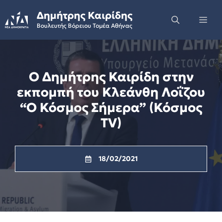
Skip
Δημήτρης Καιρίδης
to
Me
Βουλευτής Βόρειου Τομέα Αθήνας
content
Ο Δημήτρης Καιρίδη στην
εκπομπή του Κλεάνθη Λοΐζου
“Ο Κόσμος Σήμερα” (Κόσμος
TV)
18/02/2021