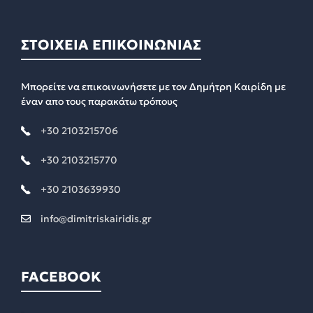
ΣΤΟΙΧΕΙΑ ΕΠΙΚΟΙΝΩΝΙΑΣ
Μπορείτε να επικοινωνήσετε με τον Δημήτρη Καιρίδη με
έναν απο τους παρακάτω τρόπους
+30 2103215706
+30 2103215770
+30 2103639930
info@dimitriskairidis.gr
FACEBOOK