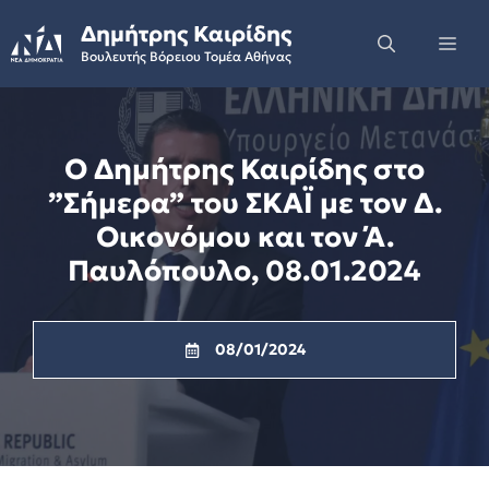
Skip
Δημήτρης Καιρίδης
to
Me
Βουλευτής Βόρειου Τομέα Αθήνας
content
Ο Δημήτρης Καιρίδης στo
”Σήμερα” του ΣΚΑΪ με τον Δ.
Οικονόμου και τον Ά.
Παυλόπουλο, 08.01.2024
08/01/2024