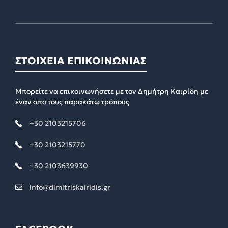
ΣΤΟΙΧΕΙΑ ΕΠΙΚΟΙΝΩΝΙΑΣ
Μπορείτε να επικοινωνήσετε με τον Δημήτρη Καιρίδη με
έναν απο τους παρακάτω τρόπους
+30 2103215706
+30 2103215770
+30 2103639930
info@dimitriskairidis.gr