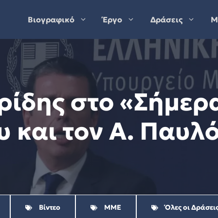
Βιογραφικό
Έργο
Δράσεις
Μ
ρίδης στo «Σήμερα
υ και τον Α. Παυλ
Βίντεο
ΜΜΕ
Όλες οι Δράσει