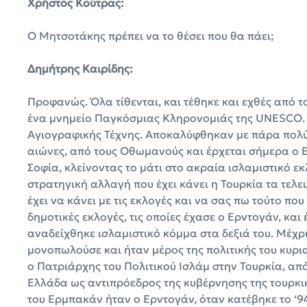
Χρήστος Κούτρας:
Ο Μητσοτάκης πρέπει να το θέσει που θα πάει;
Δημήτρης Καιρίδης:
Προφανώς. Όλα τίθενται, και τέθηκε και εχθές από 
ένα μνημείο Παγκόσμιας Κληρονομιάς της UNESCO. 
Αγιογραφικής Τέχνης. Αποκαλύφθηκαν με πάρα πολύ 
αιώνες, από τους Οθωμανούς και έρχεται σήμερα ο Ερ
Σοφία, κλείνοντας το μάτι στο ακραία ισλαμιστικό ε
στρατηγική αλλαγή που έχει κάνει η Τουρκία τα τελευ
έχει να κάνει με τις εκλογές και να σας πω τούτο που
δημοτικές εκλογές, τις οποίες έχασε ο Ερντογάν, κα
αναδείχθηκε ισλαμιστικό κόμμα στα δεξιά του. Μέχρ
μονοπωλούσε και ήταν μέρος της πολιτικής του κυρια
ο Πατριάρχης του Πολιτικού Ισλάμ στην Τουρκία, από 
Ελλάδα ως αντιπρόεδρος της κυβέρνησης της τουρκική
του Ερμπακάν ήταν ο Ερντογάν, όταν κατέβηκε το ‘9