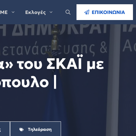
ΜΕ
Εκλογές
ΕΠΙΚΟΙΝΩΝΙΑ
» του ΣΚΑΪ με
όπουλο |
ς
Τηλεόραση