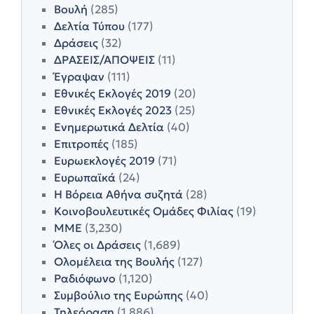
Βουλή
(285)
Δελτία Τύπου
(177)
Δράσεις
(32)
ΔΡΑΣΕΙΣ/ΑΠΟΨΕΙΣ
(11)
Έγραψαν
(111)
Εθνικές Εκλογές 2019
(20)
Εθνικές Εκλογές 2023
(25)
Ενημερωτικά Δελτία
(40)
Επιτροπές
(185)
Ευρωεκλογές 2019
(71)
Ευρωπαϊκά
(24)
Η Βόρεια Αθήνα συζητά
(28)
Κοινοβουλευτικές Ομάδες Φιλίας
(19)
ΜΜΕ
(3,230)
Όλες οι Δράσεις
(1,689)
Ολομέλεια της Βουλής
(127)
Ραδιόφωνο
(1,120)
Συμβούλιο της Ευρώπης
(40)
Τηλεόραση
(1,886)