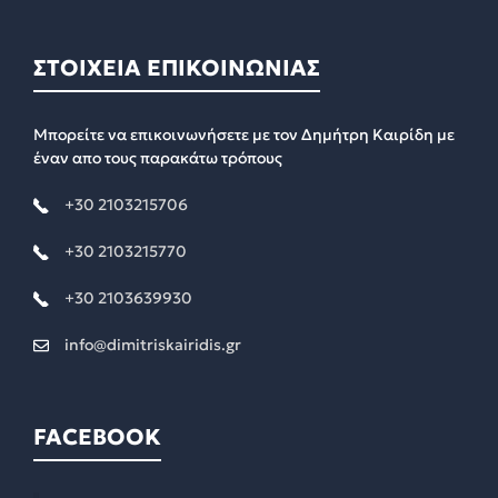
ΣΤΟΙΧΕΙΑ ΕΠΙΚΟΙΝΩΝΙΑΣ
Μπορείτε να επικοινωνήσετε με τον Δημήτρη Καιρίδη με
έναν απο τους παρακάτω τρόπους
+30 2103215706
+30 2103215770
+30 2103639930
info@dimitriskairidis.gr
FACEBOOK