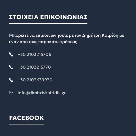
ΣΤΟΙΧΕΙΑ ΕΠΙΚΟΙΝΩΝΙΑΣ
Μπορείτε να επικοινωνήσετε με τον Δημήτρη Καιρίδη με
έναν απο τους παρακάτω τρόπους
+30 2103215706
+30 2103215770
+30 2103639930
info@dimitriskairidis.gr
FACEBOOK