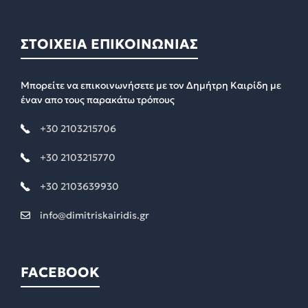
ΣΤΟΙΧΕΙΑ ΕΠΙΚΟΙΝΩΝΙΑΣ
Μπορείτε να επικοινωνήσετε με τον Δημήτρη Καιρίδη με
έναν απο τους παρακάτω τρόπους
+30 2103215706
+30 2103215770
+30 2103639930
info@dimitriskairidis.gr
FACEBOOK