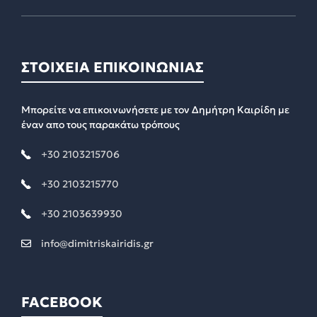
ΣΤΟΙΧΕΙΑ ΕΠΙΚΟΙΝΩΝΙΑΣ
Μπορείτε να επικοινωνήσετε με τον Δημήτρη Καιρίδη με
έναν απο τους παρακάτω τρόπους
+30 2103215706
+30 2103215770
+30 2103639930
info@dimitriskairidis.gr
FACEBOOK