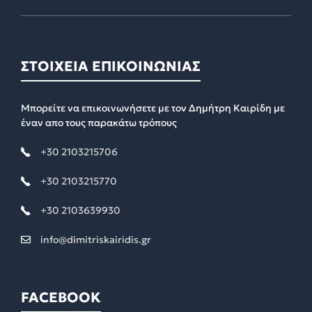
ΣΤΟΙΧΕΙΑ ΕΠΙΚΟΙΝΩΝΙΑΣ
Μπορείτε να επικοινωνήσετε με τον Δημήτρη Καιρίδη με
έναν απο τους παρακάτω τρόπους
+30 2103215706
+30 2103215770
+30 2103639930
info@dimitriskairidis.gr
FACEBOOK