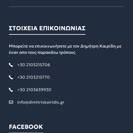
ΣΤΟΙΧΕΙΑ ΕΠΙΚΟΙΝΩΝΙΑΣ
Μπορείτε να επικοινωνήσετε με τον Δημήτρη Καιρίδη με
έναν απο τους παρακάτω τρόπους
+30 2103215706
+30 2103215770
+30 2103639930
info@dimitriskairidis.gr
FACEBOOK