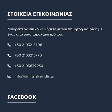
ΣΤΟΙΧΕΙΑ ΕΠΙΚΟΙΝΩΝΙΑΣ
Μπορείτε να επικοινωνήσετε με τον Δημήτρη Καιρίδη με
έναν απο τους παρακάτω τρόπους
+30 2103215706
+30 2103215770
+30 2103639930
info@dimitriskairidis.gr
FACEBOOK