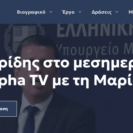
Βιογραφικό
Έργο
Δράσεις
Μ
ρίδης στο μεσημερ
pha TV με τη Μαρ
αση