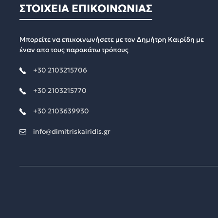
ΣΤΟΙΧΕΙΑ ΕΠΙΚΟΙΝΩΝΙΑΣ
Μπορείτε να επικοινωνήσετε με τον Δημήτρη Καιρίδη με
έναν απο τους παρακάτω τρόπους
+30 2103215706
+30 2103215770
+30 2103639930
info@dimitriskairidis.gr