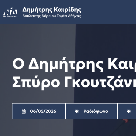
Skip
Δημήτρης Καιρίδης
to
Βουλευτής Βόρειου Τομέα Αθήνας
content
Ο Δημήτρης Καιρ
Σπύρο Γκουτζάνη
06/05/2026
Ραδιόφωνο