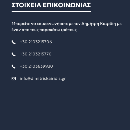
ΣΤΟΙΧΕΙΑ ΕΠΙΚΟΙΝΩΝΙΑΣ
Μπορείτε να επικοινωνήσετε με τον Δημήτρη Καιρίδη με
έναν απο τους παρακάτω τρόπους
+30 2103215706
+30 2103215770
+30 2103639930
info@dimitriskairidis.gr