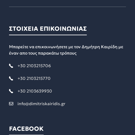
ΣΤΟΙΧΕΙΑ ΕΠΙΚΟΙΝΩΝΙΑΣ
Μπορείτε να επικοινωνήσετε με τον Δημήτρη Καιρίδη με
έναν απο τους παρακάτω τρόπους
+30 2103215706
+30 2103215770
+30 2103639930
info@dimitriskairidis.gr
FACEBOOK