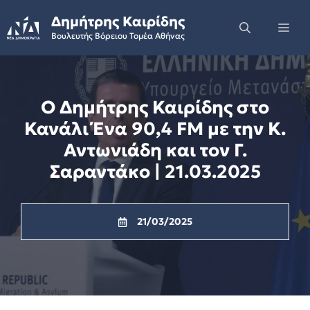
Skip
Δημήτρης Καιρίδης
to
Me
Βουλευτής Βόρειου Τομέα Αθήνας
content
Ο Δημήτρης Καιρίδης στο
Κανάλι Ένα 90,4 FM με την Κ.
Αντωνιάδη και τον Γ.
Σαραντάκο | 21.03.2025
21/03/2025