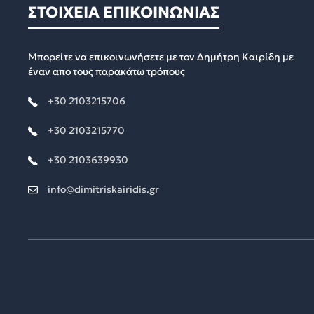
ΣΤΟΙΧΕΙΑ ΕΠΙΚΟΙΝΩΝΙΑΣ
Μπορείτε να επικοινωνήσετε με τον Δημήτρη Καιρίδη με
έναν απο τους παρακάτω τρόπους
+30 2103215706
+30 2103215770
+30 2103639930
info@dimitriskairidis.gr