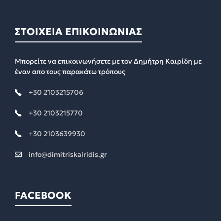
ΣΤΟΙΧΕΙΑ ΕΠΙΚΟΙΝΩΝΙΑΣ
Μπορείτε να επικοινωνήσετε με τον Δημήτρη Καιρίδη με
έναν απο τους παρακάτω τρόπους
+30 2103215706
+30 2103215770
+30 2103639930
info@dimitriskairidis.gr
FACEBOOK