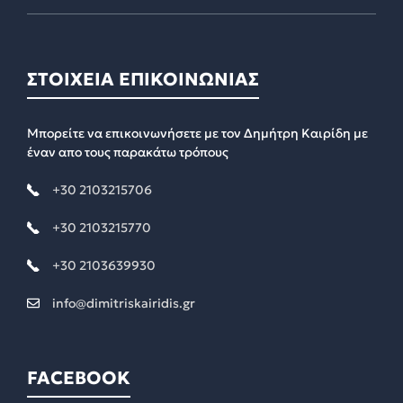
ΣΤΟΙΧΕΙΑ ΕΠΙΚΟΙΝΩΝΙΑΣ
Μπορείτε να επικοινωνήσετε με τον Δημήτρη Καιρίδη με
έναν απο τους παρακάτω τρόπους
+30 2103215706
+30 2103215770
+30 2103639930
info@dimitriskairidis.gr
FACEBOOK