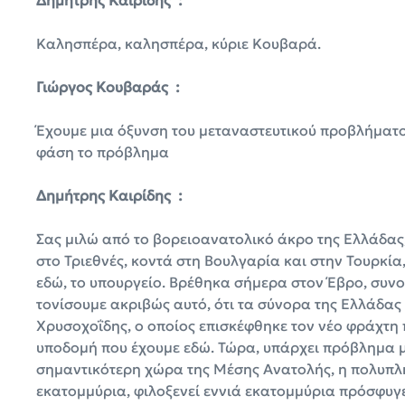
Δημήτρης Καιρίδης :
Καλησπέρα, καλησπέρα, κύριε Κουβαρά.
Γιώργος Κουβαράς :
Έχουμε μια όξυνση του μεταναστευτικού προβλήματος
φάση το πρόβλημα
Δημήτρης Καιρίδης :
Σας μιλώ από το βορειοανατολικό άκρο της Ελλάδας
στο Τριεθνές, κοντά στη Βουλγαρία και στην Τουρκί
εδώ, το υπουργείο. Βρέθηκα σήμερα στον Έβρο, συν
τονίσουμε ακριβώς αυτό, ότι τα σύνορα της Ελλάδας
Χρυσοχοΐδης, ο οποίος επισκέφθηκε τον νέο φράχτη π
υποδομή που έχουμε εδώ. Τώρα, υπάρχει πρόβλημα με
σημαντικότερη χώρα της Μέσης Ανατολής, η πολυπλ
εκατομμύρια, φιλοξενεί εννιά εκατομμύρια πρόσφυγε