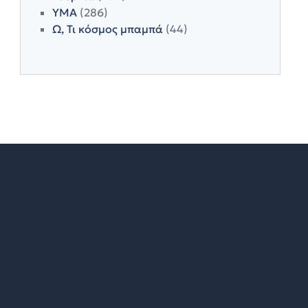
ΥΜΑ
(286)
Ω, Τι κόσμος μπαμπά
(44)