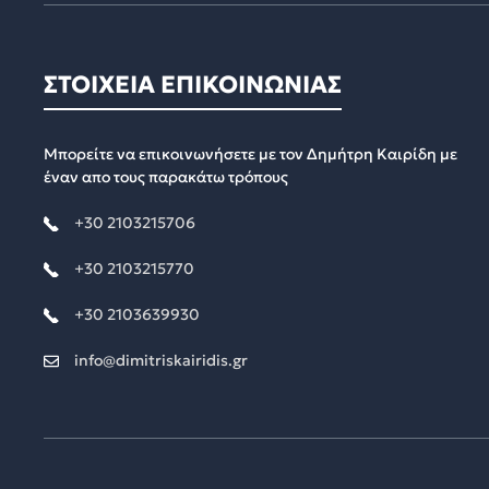
ΣΤΟΙΧΕΙΑ ΕΠΙΚΟΙΝΩΝΙΑΣ
Μπορείτε να επικοινωνήσετε με τον Δημήτρη Καιρίδη με
έναν απο τους παρακάτω τρόπους
+30 2103215706
+30 2103215770
+30 2103639930
info@dimitriskairidis.gr