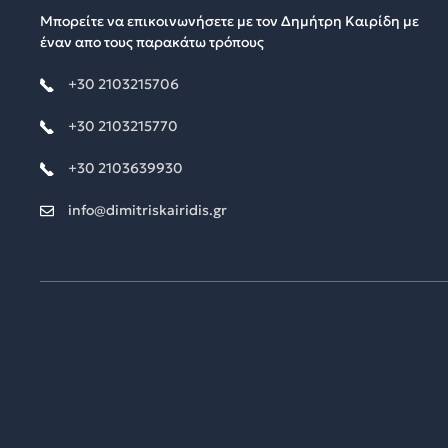
Μπορείτε να επικοινωνήσετε με τον Δημήτρη Καιρίδη με
έναν απο τους παρακάτω τρόπους
+30 2103215706
+30 2103215770
+30 2103639930
info@dimitriskairidis.gr