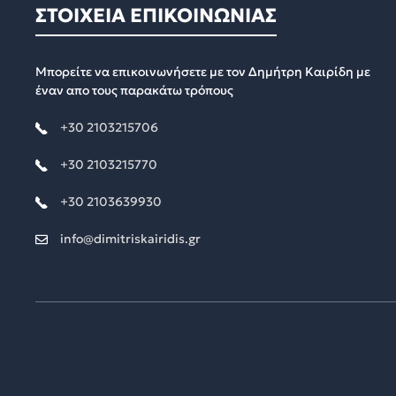
ΣΤΟΙΧΕΙΑ ΕΠΙΚΟΙΝΩΝΙΑΣ
Μπορείτε να επικοινωνήσετε με τον Δημήτρη Καιρίδη με
έναν απο τους παρακάτω τρόπους
+30 2103215706
+30 2103215770
+30 2103639930
info@dimitriskairidis.gr