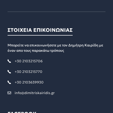
ΣΤΟΙΧΕΙΑ ΕΠΙΚΟΙΝΩΝΙΑΣ
Μπορείτε να επικοινωνήσετε με τον Δημήτρη Καιρίδη με
έναν απο τους παρακάτω τρόπους
+30 2103215706
+30 2103215770
+30 2103639930
info@dimitriskairidis.gr