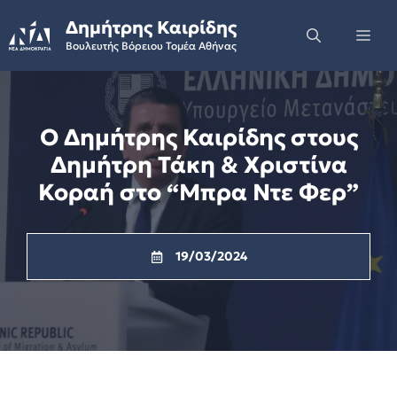
Skip
Δημήτρης Καιρίδης
to
Me
Βουλευτής Βόρειου Τομέα Αθήνας
content
Ο Δημήτρης Καιρίδης στους
Δημήτρη Τάκη & Χριστίνα
Κοραή στο “Μπρα Ντε Φερ”
19/03/2024